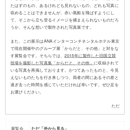
たはずのもの、あるけれども見れないもの、どれも写真に
収めることはできませんが、赤い風船を飛ばすようにし
て、そこから立ち登るイメージを捕まえられないものだろ
うか、そんな想いで製作された写真展です。
また、この展示はANAインターコンチネンタルホテル東京
で現在開催中のグループ展「からだと、その他」と対をな
す展覧会です。そちらでは、
2015年に製作した旧国立競
技場を撮影した写真集「からだと、その他」
に収録されて
いる写真を再掲しております。かつてあったものと、今見
えないものたちを行き来しつつ、両者の間にあるその差と
過ぎ去った時間を感じていただければ幸いです。ぜひ足を
お運びください。
ただ
展覧会
ただ「外から見る」