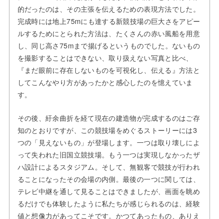
的だったのは、その主張を伝えるための表現方法でした。
完成時には地上75mにも達する新競技場の巨大さをアピー
ルするためにとられた方法は、たくさんの赤い風船を用意
し、同じ高さ75mまで揚げるというものでした。ないもの
を撮影することはできない、取り扱えない写真と比べ、
『まだ眼前に存在しないものを可視化し、伝える』方法と
してこんなやり方があったかと感心したのを憶えていま
す。
その後、紆余曲折を経て現在の建造物が完成するのはご存
知のとおりですが、この競技場をめぐるストーリーには3
つの「見えないもの」が登場します。一つは取り壊しによ
って失われた旧国立競技場。もう一つは実現しなかったザ
ハ設計によるスタジアム。そして、無観客で競技が行われ
ることになったその会場の内側。最後の一つに関しては、
テレビ中継を通して見ることはできましたが、画面を眺め
るだけでも体験したように私たちが感じられるのは、経験
値と想像力があってこそです。かつてあったもの、ありえ