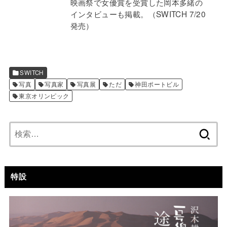
映画祭で女優賞を受賞した岡本多緒の
インタビューも掲載。（SWITCH 7/20
発売）
SWITCH
写真
写真家
写真展
ただ
神田ポートビル
東京オリンピック
検
索:
特設