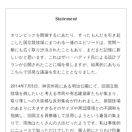
Statement
オリンピックを開催するにあたり、すったもんだを引き起
こした国立競技場にまつわる一連のエピソードは、世間一
般にも広く取り沙汰されたこともあり、まだまだ記憶に新
しいかと思います。これはザハ・ハディド氏による設計プ
ランが公開されたことに端を発しますが、結果的にあちら
こちらで活発な議論を生むこととなりました。
2014年7月5日、神宮外苑にある明治公園にて、旧国立競
技場を残したいと考える市民や有志建築家たちが集まり、
取り壊しへの大規模な反対集会が行われました。新競技場
のあまりに大きすぎるそのサイズや周辺環境との不調和を
指摘し、旧国立を再整備して活用しようという趣旨の集ま
りで、現地はたくさんの人出だったようです。私は事後的
にニュースで知っただけでしたが、個人的にとりわけ印象