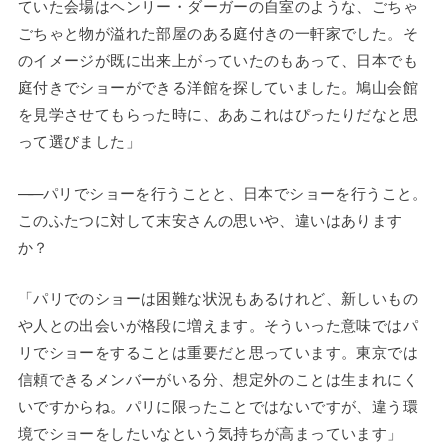
ていた会場はヘンリー・ダーガーの自室のような、ごちゃ
ごちゃと物が溢れた部屋のある庭付きの一軒家でした。そ
のイメージが既に出来上がっていたのもあって、日本でも
庭付きでショーができる洋館を探していました。鳩山会館
を見学させてもらった時に、ああこれはぴったりだなと思
って選びました」
——
パリでショーを行うことと、日本でショーを行うこと。
このふたつに対して末安さんの思いや、違いはあります
か？
「パリでのショーは困難な状況もあるけれど、新しいもの
や人との出会いが格段に増えます。そういった意味ではパ
リでショーをすることは重要だと思っています。東京では
信頼できるメンバーがいる分、想定外のことは生まれにく
いですからね。パリに限ったことではないですが、違う環
境でショーをしたいなという気持ちが高まっています」