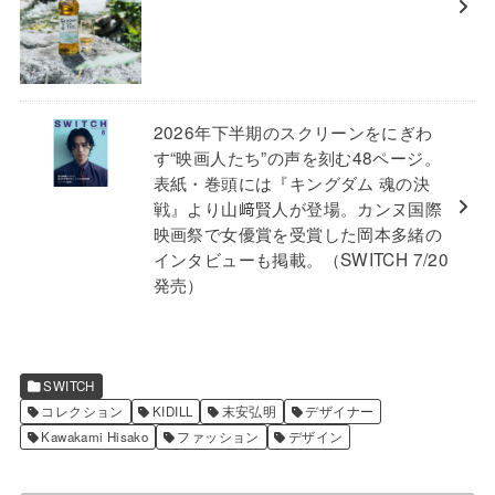
2026年下半期のスクリーンをにぎわ
す“映画人たち”の声を刻む48ページ。
表紙・巻頭には『キングダム 魂の決
戦』より山﨑賢人が登場。カンヌ国際
映画祭で女優賞を受賞した岡本多緒の
インタビューも掲載。（SWITCH 7/20
発売）
SWITCH
コレクション
KIDILL
末安弘明
デザイナー
Kawakami Hisako
ファッション
デザイン