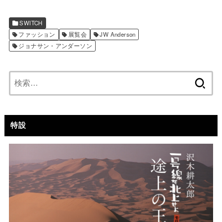
SWITCH
ファッション
展覧会
JW Anderson
ジョナサン・アンダーソン
検
索:
特設