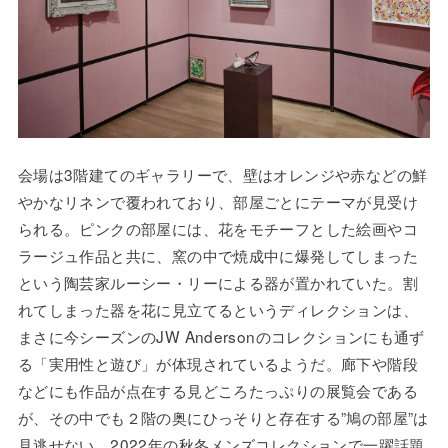
会場は3階建てのギャラリーで、壁はオレンジや赤などの鮮
やかなリネンで覆われており、部屋ごとにテーマが見受け
られる。ピンクの部屋には、花をモチーフとした絵画やコ
ラージュ作品と共に、窯の中で焼成中に爆発してしまった
という陶芸家ルーシー・リーによる器が置かれていた。割
れてしまった器を花に見立てるというディレクションは、
まさに今シーズンのJW Andersonのコレクションにも通ず
る「実用性と遊び」が体現されているようだ。廊下や階段
などにも作品が点在する見どころたっぷりの展覧会である
が、その中でも２階の奥にひっそりと存在する”鳩の部屋”は
見逃せない。2022年の秋冬メンズコレクションで一躍話題