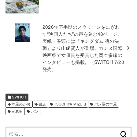
2026年下半期のスクリーンをにぎわ
す“映画人たち”の声を刻む48ページ。
表紙・巻頭には『キングダム 魂の決
戦』より山﨑賢人が登場。カンヌ国際
映画祭で女優賞を受賞した岡本多緒の
インタビューも掲載。（SWITCH 7/20
発売）
SWITCH
本屋のかお
書店
TSUCHIYA MIZUKI
パン屋の本屋
日暮里
パン
検