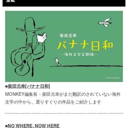
連載
■
柴田元幸[バナナ日和]
MONKEY編集長・柴田元幸がまだ翻訳のされていない海外
文学の中から、選りすぐりの作品をご紹介します
■
NO WHERE, NOW HERE