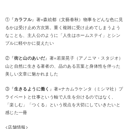
①『
』著=森絵都（文藝春秋）物事をどんな色に見
カラフル
るかは受け止め方次第。重く複雑に受け止めてしまうよう
なことも、主人公のように「人生はホームステイ」とシン
プルに軽やかに捉えたい
②『
』著=若菜晃子（アノニマ・スタジオ）
街と山のあいだ
山と自然に生きる著者の、品のある言葉と身体性を伴った
美しい文章に魅かれました
③『
』著=ナカムラケンタ（ミシマ社）プ
生きるように働く
ライベートと仕事という軸で人生を分けるのではなく、
「楽しむ」「つくる」という視点を大切にしていきたいと
感じた一冊
<店舗情報>