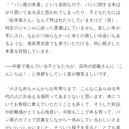
「『パン屋の本屋』という名前なので、パンに関する本ば
かり置いてある店と思われてしまったり、子どもたちには
『絵本屋さん』なんて呼ばれたりしていますけど（笑）、
特定のジャンルに絞った選書はしていません。欲しい本が
手に入り、なおかつ知らなかった本との新しい出会いもあ
るような、老若男女誰でも来ていただける、街に根ざした
本屋を目指しています」
——
中庭で遊んでいる子どもたちが、店内の近藤さんに「こ
んにちは！」と挨拶をしていく姿が微笑ましいです。
「小さな赤ちゃんからお年寄りまで、こんなにあらゆる年
代の人に出会える場所ってあまりないと思います。本につ
いてお客様に教えていただくことも多くて、そうした対話
や距離感がとても心地良い。今朝もここで本を買って、パ
ン屋のカフェで読書をしながら一休みしているおじいさま
がいらっしゃいました。そういう様子を見ると、とても幸