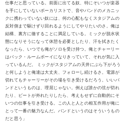
仕事だと思っている。前面に出てる奴、特にそいつが楽器
を手にしていないボーカリストで、音やバンドのメカニッ
クに携わっていない奴には、何の心配もなくスタジアムの
反対側まで駆けずり回れるようにしてやりたいのさ。俺は
結構、裏方に徹することに満足している。ミックが脱水状
態になりそうになって休憩を必要としたり、汗を拭きたく
なったら、いつでも俺がソロを受け持つ。俺とチャーリー
はバック・ルームボーイになりきっていて、それが気に入
っているんだ。 ミックがスタジアムの天井にぶら下がろう
と何しようと俺達は大丈夫、フォローし続けるさ。電源が
切れてもチャーリーがその場を引き受けるだろう。いいバ
ンドというものは、理屈じゃない。例えば誰かの弦が切れ
たり、ビートが外れたりしたら、考えもせずに自動的にそ
いつの仕事を引き受ける。この人と人との相互作用が俺に
とって一番の魅力なんだ。バンドというのはそういうもの
だと思う」