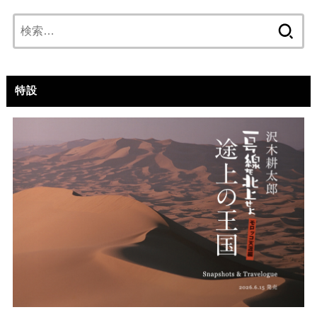
検
索:
特設