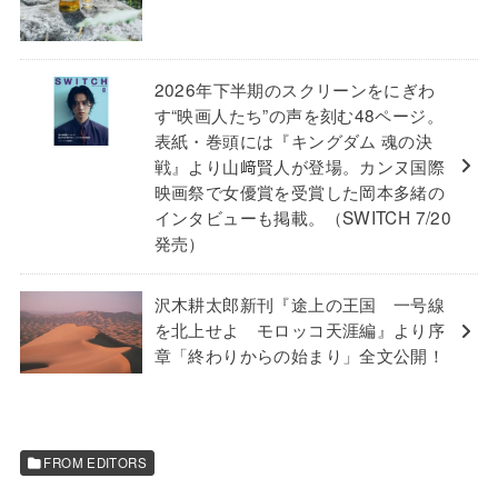
2026年下半期のスクリーンをにぎわ
す“映画人たち”の声を刻む48ページ。
表紙・巻頭には『キングダム 魂の決
戦』より山﨑賢人が登場。カンヌ国際
映画祭で女優賞を受賞した岡本多緒の
インタビューも掲載。（SWITCH 7/20
発売）
沢木耕太郎新刊『途上の王国 一号線
を北上せよ モロッコ天涯編』より序
章「終わりからの始まり」全文公開！
FROM EDITORS