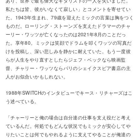
あり、世界で最も偉大なギタリストの一人を失いました。
私たちは皆、彼がいなくて寂しい」とコメントを寄せてい
た。1943年生まれ、79歳を迎えたミックの言葉は胸をつく
ものだ。ローリング・ストーンズを支えたドラマーのチャ
ーリー・ワッツが亡くなったのは2021年8月のことだっ
た。享年80。ミックは笑顔でドラムを叩くワッツの写真だ
けを投稿し、深い悲しみを静かに耐えていた。もう一度彼
らが人生をやり直すとしたらジェフ・ベックなら映画監
督、チャリー・ワッツならパリのシェイクスピア書店の主
人がお似合いかもしれない。
1988年SWITCHのインタビューでキース・リチャーズはこ
う述べている。
「チャーリーと俺の場合は自分達の仕事を支え役だと考え
ているんだ。何処でもどんな状況でもミックが安心してや
りたいことは何でもやれるように支えてやることが俺達の