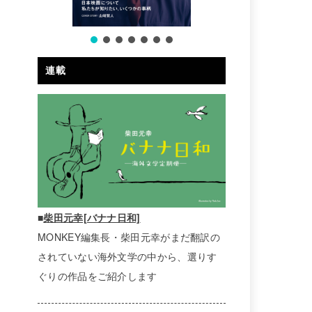
連載
■
柴田元幸[バナナ日和]
MONKEY編集長・柴田元幸がまだ翻訳の
されていない海外文学の中から、選りす
ぐりの作品をご紹介します