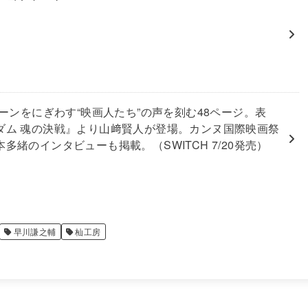
リーンをにぎわす“映画人たち”の声を刻む48ページ。表
ダム 魂の決戦』より山﨑賢人が登場。カンヌ国際映画祭
多緒のインタビューも掲載。（SWITCH 7/20発売）
早川謙之輔
杣工房