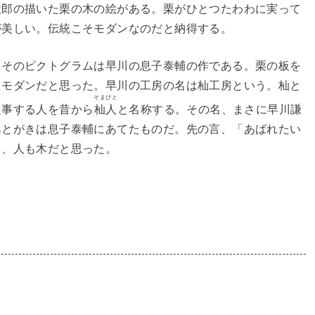
太郎の描いた栗の木の絵がある。栗がひとつたわわに実って
が美しい。伝統こそモダンなのだと納得する。
。そのピクトグラムは早川の息子泰輔の作である。栗の板を
たモダンだと思った。早川の工房の名は杣工房という。杣と
そまびと
従事する人を昔から
杣人
と名称する。その名、まさに早川謙
あとがきは息子泰輔にあてたものだ。先の言、「あばれたい
」、人も木だと思った。