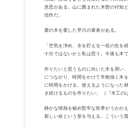
意思がある。山に囲まれた木曽の付知
信作だ。
栗の木を愛した早川の著者がある。
「空気を浄め、水を貯える一役の生を経
十分ではないかと私は思う。今後も木
作りたいと思うものに向いた木を買い
につながり、時間をかけて辛抱強く木
に時間をかける。使えるようになった
き続けるものを作りたい」 （『木工の
静かな情熱を秘め堅牢な世界がうかが
新しい命という形を与える。こういう