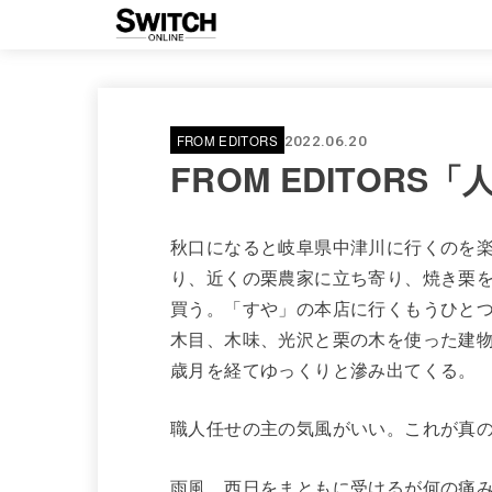
FROM EDITORS
2022.06.20
FROM EDITORS
秋口になると岐阜県中津川に行くのを
り、近くの栗農家に立ち寄り、焼き栗
買う。「すや」の本店に行くもうひと
木目、木味、光沢と栗の木を使った建
歳月を経てゆっくりと滲み出てくる。
職人任せの主の気風がいい。これが真
雨風、西日をまともに受けるが何の痛