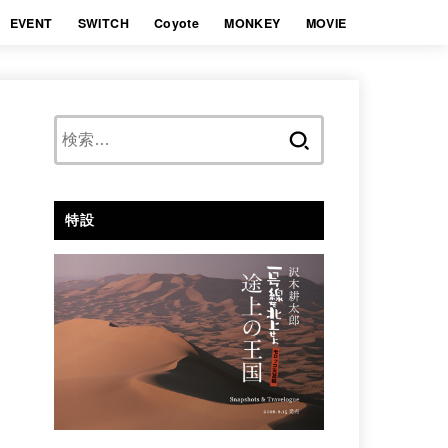
EVENT
SWITCH
Coyote
MONKEY
MOVIE
検
索:
特設