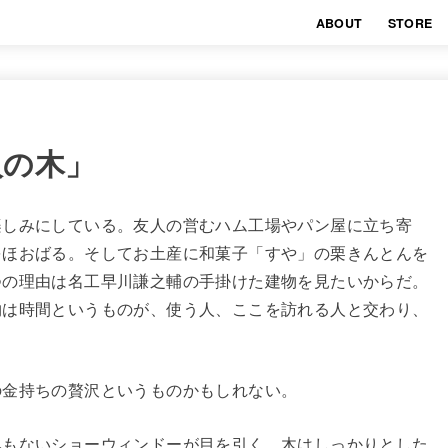
ABOUT
STORE
「人の木」
楽しみにしている。友人の営むハム工場やパン屋に立ち寄
をほおばる。そしてお土産に和菓子「すや」の栗きんとんを
つの理由は名工早川謙之輔の手掛けた建物を見たいからだ。
物は時間というものが、使う人、ここを訪れる人と交わり、
の金持ちの贅沢というものかもしれない。
みもないショーウィンドーが目を引く。木はしっかりとした