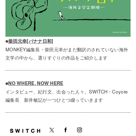
■
柴田元幸[バナナ日和]
MONKEY編集長・柴田元幸がまだ翻訳のされていない海外
文学の中から、選りすぐりの作品をご紹介します
■
NO WHERE, NOW HERE
インタビュー、紀行文、出会った人々。SWITCH・Coyote
編集長 新井敏記が一つひとつ綴っていきます