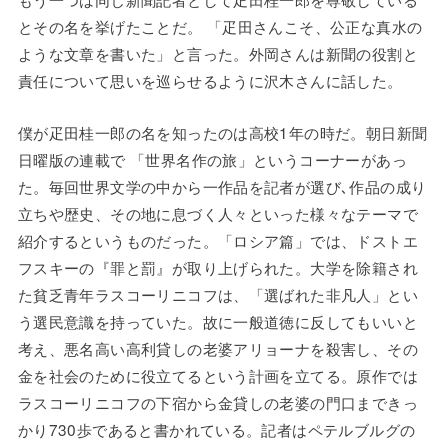
とその名を挙げたことだ。 「疋田さんこそ、公正な真水の
ような文章を書いた」と言った。外岡さんは新聞の役割と
責任について思いを巡らせるように沢木さんに話した。
僕が疋田桂一郎の名を知ったのは高校1年の時だ。朝日新聞
日曜版の連載で 「世界名作の旅」というコーナーがあっ
た。毎回世界文学の中から一作品を記者が選び､作品の成り
立ちや歴史、その地に息づく人々といった様々なテーマで
紹介するというものだった。「ロシア篇」では、ドストエ
フスキーの『罪と罰』が取り上げられた。大学を除籍され
た貧乏青年ラスコーリニコフは、「選ばれた非凡人」とい
う選民意識を持っていた。故に一般道徳に反してもいいと
考え、悪名高い高利貸しの老婆アリョーナを殺害し、その
金を社会のために役立てるという計画を立てる。原作では
ラスコーリニコフの下宿から金貸しの老婆の門口まできっ
かり730歩であると書かれている。記者はペテルブルグの