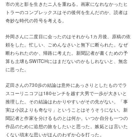
市の光と影を生きたニ人を重ねる。画家になれなかったヒ
トラーのコンブレックスはその後何を生んだのか、読者は
奇妙な時代の符号を考える。
外岡さんに二度目に会ったのはそれから1カ月後、原稿の依
頼をした。忙しい、ごめんなさいと無下に断られた。なぜ
断わられたのか、帰路に考えた。新聞記者が書くための予
算も土壌もSWITCHにはまだないのかもしれないと、無念
に思った。
疋田さんの730歩の結論は意外にあっさりとしたものでラ
スコーリニコフは180センチを越す大男で一歩が大きいと
推理した。その結論はわかりやすいがその先がない。「事
実は小説よりも奇なり」ということはそうそうにない。新
聞記者と作家を分けるものとは何か。いつか自分も一つの
作品のために追想の旅をしたいと思った。嫉妬とは言いた
くない瑣末な思いがほんのわずか心を打った。