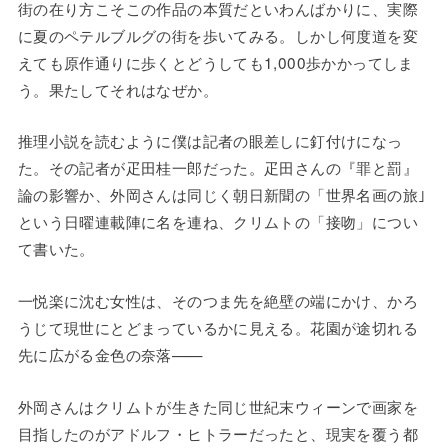
街の在り方こそこの作品の本質だといわんばかりに、実際
に夏のペテルブルグの街を歩いてみる。しかし何度道を変
えても原作通りに歩くとどうしても1,000歩かかってしま
う。果たしてそれはなぜか。
推理小説を読むように僕は記者の眼差しに釘付けになっ
た。その記者が疋田桂一郎だった。疋田さんの『罪と罰』
論の影響か、外岡さんは同じく朝日新聞の「世界名画の旅｣
という日曜連載陣に名を連ね、クリムトの「接吻」につい
て書いた。
一悦楽に沈む女性は、そのつま先を絶壁の端にかけ、かろ
うじて現世にとどまっているかに見える。花園が途切れる
先に広がる金色の奈落——
外岡さんはクリムトが生きた同じ世紀末ウィーンで画家を
目指したのがアドルフ・ヒトラーだったと、現実を覆う都