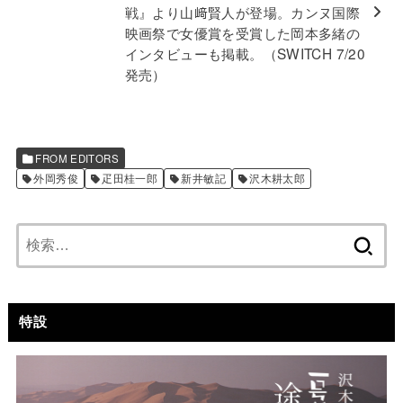
戦』より山﨑賢人が登場。カンヌ国際
映画祭で女優賞を受賞した岡本多緒の
インタビューも掲載。（SWITCH 7/20
発売）
FROM EDITORS
外岡秀俊
疋田桂一郎
新井敏記
沢木耕太郎
検
索:
特設