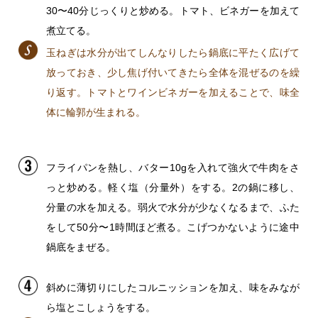
30〜40分じっくりと炒める。トマト、ビネガーを加えて
煮立てる。
玉ねぎは水分が出てしんなりしたら鍋底に平たく広げて
放っておき、少し焦げ付いてきたら全体を混ぜるのを繰
り返す。トマトとワインビネガーを加えることで、味全
体に輪郭が生まれる。
フライパンを熱し、バター10gを入れて強火で牛肉をさ
っと炒める。軽く塩（分量外）をする。2の鍋に移し、
分量の水を加える。弱火で水分が少なくなるまで、ふた
をして50分〜1時間ほど煮る。こげつかないように途中
鍋底をまぜる。
斜めに薄切りにしたコルニッションを加え、味をみなが
ら塩とこしょうをする。