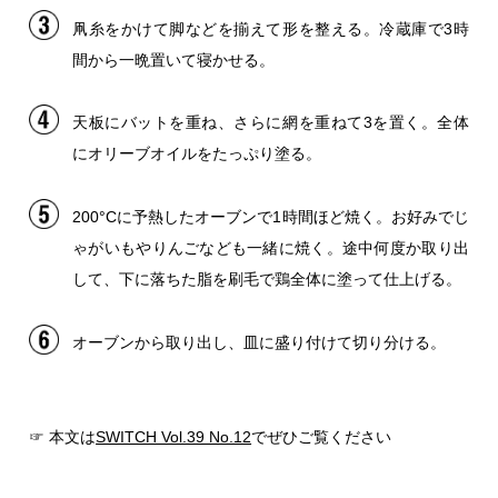
凧糸をかけて脚などを揃えて形を整える。冷蔵庫で3時
間から一晩置いて寝かせる。
天板にバットを重ね、さらに網を重ねて3を置く。全体
にオリーブオイルをたっぷり塗る。
200°Cに予熱したオーブンで1時間ほど焼く。お好みでじ
ゃがいもやりんごなども一緒に焼く。途中何度か取り出
して、下に落ちた脂を刷毛で鶏全体に塗って仕上げる。
オーブンから取り出し、皿に盛り付けて切り分ける。
☞ 本文は
SWITCH Vol.39 No.12
でぜひご覧ください