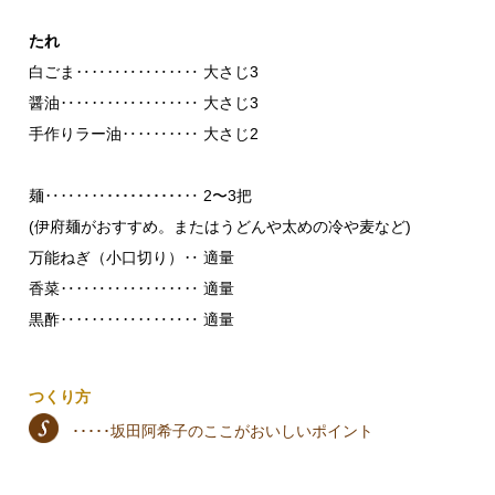
たれ
白ごま‥‥‥‥‥‥‥‥ 大さじ3
醤油‥‥‥‥‥‥‥‥‥ 大さじ3
手作りラー油‥‥‥‥‥ 大さじ2
麺‥‥‥‥･･････････‥ 2〜3把
(伊府麺がおすすめ。またはうどんや太めの冷や麦など)
万能ねぎ（小口切り）‥ 適量
香菜‥‥‥‥‥‥‥‥‥ 適量
黒酢‥‥‥‥‥‥‥‥‥ 適量
つくり方
･････坂田阿希子のここがおいしいポイント