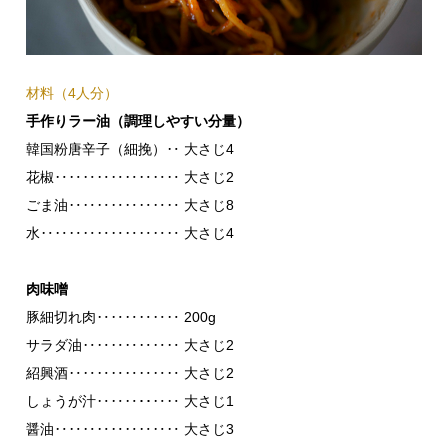
材料（4人分）
手作りラー油（調理しやすい分量）
韓国粉唐辛子（細挽）‥ 大さじ4
花椒‥‥‥‥‥‥‥‥‥ 大さじ2
ごま油‥‥‥‥‥‥‥‥ 大さじ8
水‥‥‥‥‥‥‥‥‥‥ 大さじ4
肉味噌
豚細切れ肉‥‥‥‥‥‥ 200g
サラダ油‥‥‥‥‥‥‥ 大さじ2
紹興酒‥‥‥‥‥‥‥‥ 大さじ2
しょうが汁‥‥‥･･‥‥ 大さじ1
醤油‥‥‥‥‥‥‥‥‥ 大さじ3