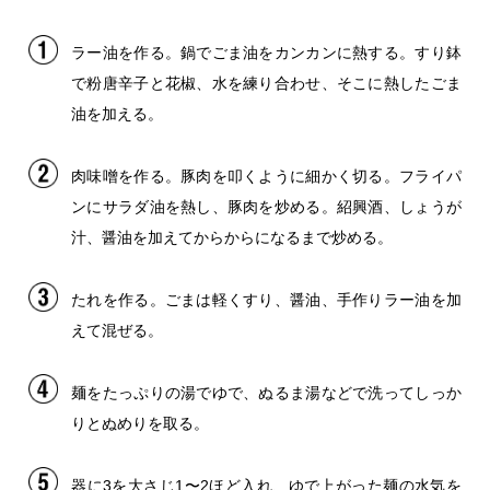
ラー油を作る。鍋でごま油をカンカンに熱する。すり鉢
で粉唐辛子と花椒、水を練り合わせ、そこに熱したごま
油を加える。
肉味噌を作る。豚肉を叩くように細かく切る。フライパ
ンにサラダ油を熱し、豚肉を炒める。紹興酒、しょうが
汁、醤油を加えてからからになるまで炒める。
たれを作る。ごまは軽くすり、醤油、手作りラー油を加
えて混ぜる。
麺をたっぷりの湯でゆで、ぬるま湯などで洗ってしっか
りとぬめりを取る。
器に3を大さじ1〜2ほど入れ、ゆで上がった麺の水気を