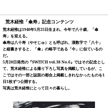
荒木経惟「傘寿」記念コンテンツ
荒木経惟は1940年5月25日生まれ、今年で八十歳、「傘
寿」を迎える。
傘寿は八十寿（やそじゅ）とも呼ばれ、漢数字で「八十」
と縦書きすると、「傘」の略字である「仐」に似ているの
だ。
5月20日発売の『SWITCH vol.38 No.6』ではその記念とし
て、荒木経惟による撮り下ろし写真を掲載しているが、こ
こではその一部と誌面の都合上掲載しきれなかったものを1
日1枚ずつ公開する。
写真は荒木経惟にとって日々の暮らし。