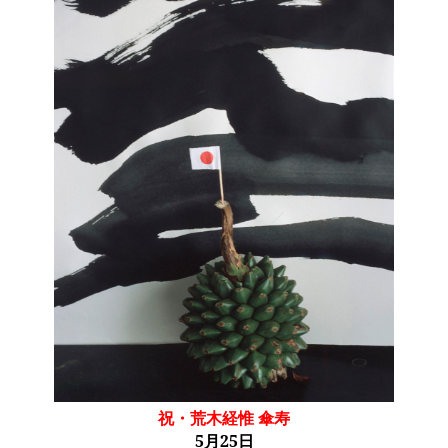
祝・荒木経惟 傘寿
5月25日