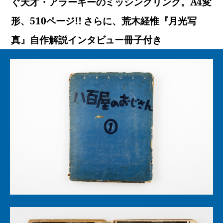
ぐ天才・アラーキーのミッシングリンク。A4変
形、510ページ!! さらに、荒木経惟『月光写
真』自作解説インタビュー冊子付き